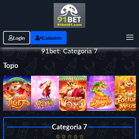
Login
Cadastro
91bet: Categoria 7
Topo
Categoria 7