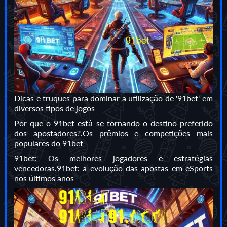
Dicas e truques para dominar a utilização de '91bet' em
diversos tipos de jogos
Por que o 91bet está se tornando o destino preferido
dos apostadores?.Os prêmios e competições mais
populares do 91bet
91bet: Os melhores jogadores e estratégias
vencedoras.91bet: a evolução das apostas em eSports
nos últimos anos