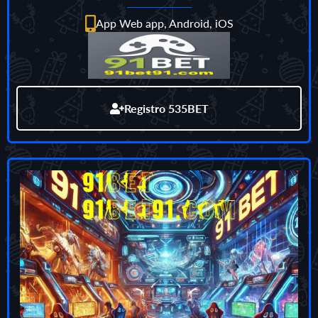
App Web app, Android, iOS
Registro 535BET