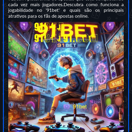
cada vez mais jogadores.Descubra como funciona a
jogabilidade no '91bet' e quais são os principais
atrativos para os fãs de apostas online.